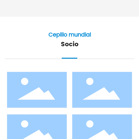
para barredoras Durante su visita, nuestro equipo
técnico brindó instrucciones exhaustivas sobre el
funcionamiento de la máquina, los procedimientos de
mantenimiento y las normas de control de calidad.
Cepillo mundial
Socio