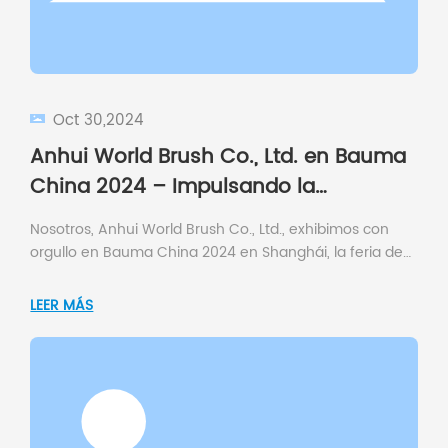
Oct 30,2024
Anhui World Brush Co., Ltd. en Bauma
China 2024 – Impulsando la
innovación con soluciones de cepillos
Nosotros, Anhui World Brush Co., Ltd., exhibimos con
barredores
orgullo en Bauma China 2024 en Shanghái, la feria de
maquinaria de construcción más grande e influyente
de Asia.
LEER MÁS