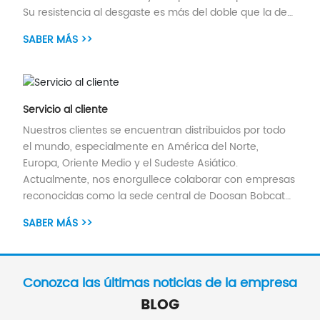
Su resistencia al desgaste es más del doble que la de
los productos convencionales, lo que prolonga
SABER MÁS >>
significativamente la vida útil de nuestros cepillos y
mejora la eficiencia del trabajo. Esta innovación reduce
efectivamente los costos operativos de nuestros
clientes.
Servicio al cliente
Nuestros clientes se encuentran distribuidos por todo
el mundo, especialmente en América del Norte,
Europa, Oriente Medio y el Sudeste Asiático.
Actualmente, nos enorgullece colaborar con empresas
reconocidas como la sede central de Doosan Bobcat
en Corea del Sur y el Centro de Piezas de JCB en el
SABER MÁS >>
Reino Unido.
Conozca las últimas noticias de la empresa
BLOG