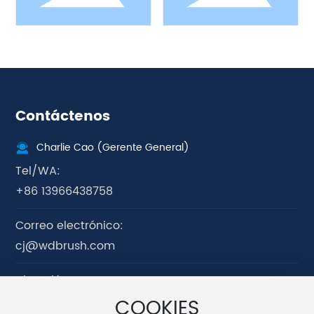
Contáctenos
Charlie Cao (Gerente General)
Tel/WA:
+86 13966438758
Correo electrónico:
cj@wdbrush.com
Dirección:
Edificio G, Parque Industrial de Brochas Yuantan,
COOKIES
Ciudad de Qianshan, Provincia de Anhui, China