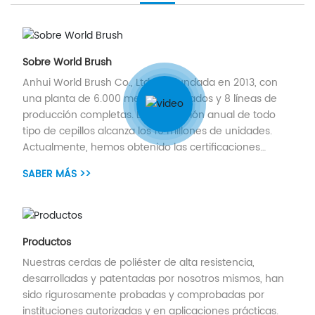
Sobre World Brush
Anhui World Brush Co., Ltd. fue fundada en 2013, con
una planta de 6.000 metros cuadrados y 8 líneas de
producción completas. La producción anual de todo
tipo de cepillos alcanza los 10 millones de unidades.
Actualmente, hemos obtenido las certificaciones
ISO9001, CE y otras, y contamos con más de diez
SABER MÁS >>
patentes.
Productos
Nuestras cerdas de poliéster de alta resistencia,
desarrolladas y patentadas por nosotros mismos, han
sido rigurosamente probadas y comprobadas por
instituciones autorizadas y en aplicaciones prácticas.