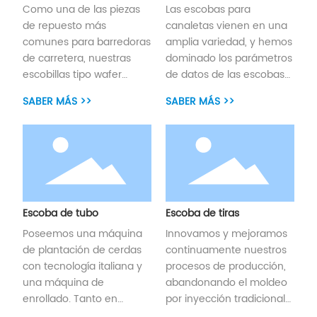
Como una de las piezas
Las escobas para
de repuesto más
canaletas vienen en una
comunes para barredoras
amplia variedad, y hemos
de carretera, nuestras
dominado los parámetros
escobillas tipo wafer
de datos de las escobas
están diseñadas para
para canaletas más
SABER MÁS >>
SABER MÁS >>
satisfacer todas las
comunes a nivel mundial.
demandas del mercado.
Las opciones de relleno
Operamos dos líneas de
de cerdas incluyen cables
producción de wafer
de acero planos
completamente
completos, cerdas
equipadas, utilizando
plásticas completas o una
tecnología avanzada de
combinación de ambas.
Escoba de tubo
Escoba de tiras
moldeo por inyección
Además, ofrecemos
Poseemos una máquina
Innovamos y mejoramos
fundida y cerdas de
servicios de
de plantación de cerdas
continuamente nuestros
polietileno de alta
personalización según los
con tecnología italiana y
procesos de producción,
resistencia o alambres de
requisitos o dibujos del
una máquina de
abandonando el moldeo
acero de fabricación
cliente.
enrollado. Tanto en
por inyección tradicional
propia para garantizar
tecnología de plantación
en favor de una técnica