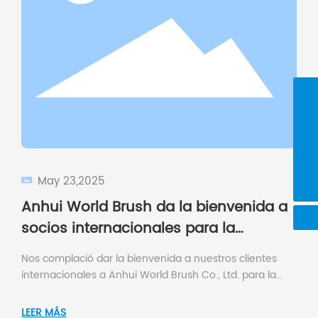
+86 13966438758
cj@wdbrush.com
8613966438758
BusinessCard
May 23,2025
Anhui World Brush da la bienvenida a
socios internacionales para la
inspección y capacitación en
Nos complació dar la bienvenida a nuestros clientes
maquinaria.
internacionales a Anhui World Brush Co., Ltd. para la
inspección final y el entrenamiento operacional de
nuestro avanzado Máquina de producción de obleas
LEER MÁS